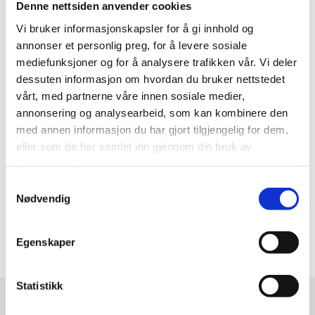
Denne nettsiden anvender cookies
07/08/2024
Vi bruker informasjonskapsler for å gi innhold og
Kvernhusleitet
annonser et personlig preg, for å levere sosiale
mediefunksjoner og for å analysere trafikken vår. Vi deler
I Kvernhusleitet BL har vi skiftet tak på 10 rekkehus
dessuten informasjon om hvordan du bruker nettstedet
med til sammen 56 enheter.
vårt, med partnerne våre innen sosiale medier,
annonsering og analysearbeid, som kan kombinere den
med annen informasjon du har gjort tilgjengelig for dem,
eller som de har samlet inn gjennom din bruk av
tjenestene deres.
Samtykkevalg
Nødvendig
0
Egenskaper
Statistikk