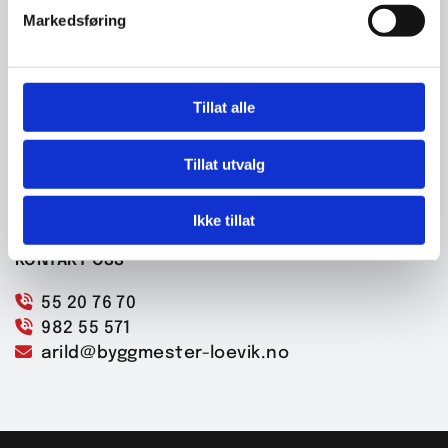
K.A LØVIK AS
Markedsføring
Tillat alle
ADRESSE

Haakonsvernveien 63
Tillat utvalg
5173 Loddefjord
Ikke tillat
KONTAKT OSS

55 20 76 70

982 55 571

arild@byggmester-loevik.no